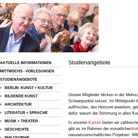
Studienangebote
AKTUELLE INFORMATIONEN
MITTWOCHS - VORLESUNGEN
STUDIENANGEBOTE
BERLIN: KUNST + KULTUR
Unsere Mitglieder blicken in der Mehr
BILDENDE KUNST
Schwerpunkte setzen. Im Mittelpunkt i
ARCHITEKTUR
auffrischen, den Horizont erweitern, ge
LITERATUR + SPRACHE
dafür, warum die Stimmung in allen Ku
MUSIK + THEATER
In unseren
Kursen
bieten wir zahlreich
gibt es im Rahmen der monatlichen
Vor
GESCHICHTE
naturwissenschaftlichen Projekten. Will
PHILOSOPHIE