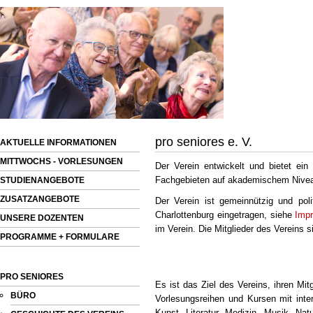
pro seniores e. V.
AKTUELLE INFORMATIONEN
MITTWOCHS - VORLESUNGEN
Der Verein
entwickelt und bietet ei
Fachgebieten auf akademischem Nive
STUDIENANGEBOTE
ZUSATZANGEBOTE
Der Verein
ist gemeinnützig und polit
Charlottenburg eingetragen, siehe
Imp
UNSERE DOZENTEN
im Verein. Die Mitglieder des Vereins
PROGRAMME + FORMULARE
PRO SENIORES
Es ist das Ziel des Vereins, ihren Mi
BÜRO
Vorlesungsreihen und Kursen mit inte
Kunst, Literatur, Medizin, Musik, N