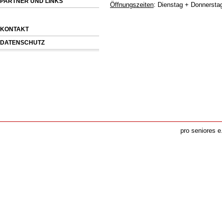
PARTNER UND LINKS
Öffnungszeiten
: Dienstag + Donnerstag
KONTAKT
DATENSCHUTZ
pro seniores e