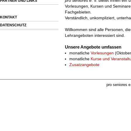
pro seniores e. V.
bietet Ihnen ein
PARTNER UND LINKS
Vorlesungen, Kursen und Seminaren
Fachgebieten.
KONTAKT
Verständlich, unkompliziert, unterh
DATENSCHUTZ
Willkommen sind alle Personen, die
Lehrangeboten interessiert sind.
Unsere Angebote umfassen
monatliche
Vorlesungen
(Oktober
monatliche
Kurse und Veranstalt
Zusatzangebote
pro seniores e